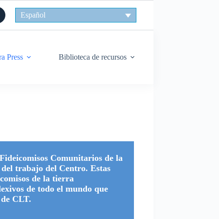
Español
ra Press
Biblioteca de recursos
 Fideicomisos Comunitarios de la
del trabajo del Centro. Estas
icomisos de la tierra
flexivos de todo el mundo que
 de CLT.