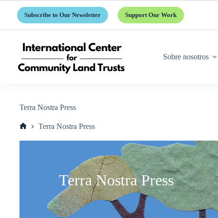
Saltar
al
Subscribe to Our Newsletter
Support Our Work
contenido
Sobre nosotros
Terra Nostra Press
Terra Nostra Press
Inicio
Terra Nostra Press