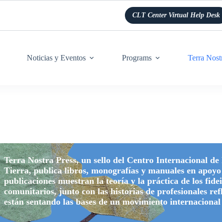
CLT Center Virtual Help Desk
Noticias y Eventos
Programs
Terra Nost
Terra Nostra Press, un sello del Centro Internacional de
Tierra, publica libros, monografías y manuales en apoyo 
publicaciones muestran la teoría y la práctica de los fide
comunitarios, junto con las historias de profesionales re
están sentando las bases de un movimiento internacional