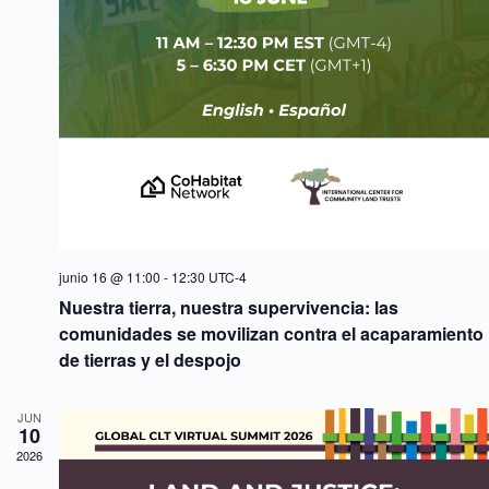
c
q
t
h
u
a
a
e
s
.
d
d
a
e
y
E
v
v
i
e
s
n
t
t
a
o
s
d
e
junio 16 @ 11:00
-
12:30
UTC-4
E
v
Nuestra tierra, nuestra supervivencia: las
e
comunidades se movilizan contra el acaparamiento
n
de tierras y el despojo
t
o
s
JUN
10
2026