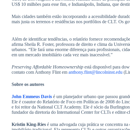
US$ 10 milhões para esse fim, e Indianápolis, Indiana, que des
Mais cidades também estão incorporando a acessibilidade duradou
mais justa os terrenos e residências nos portfólios de CLT. Os g
Além de identificar tendências, o relatório fornece recomendações
afirma Sheila R. Foster, professora de direito e clima da Unive
urbanos. “Ele fará uma enorme diferença para profissionais, cid
em um mercado imobiliário cada vez mais inacessível.”
Preserving Affordable Homeownership
está disponível para down
contato com Anthony Flint em
anthony.flint@lincolninst.edu
(Li
Sobre os autores
John Emmeus Davis
é um planejador urbano que passou grande 
Ele é coautor do Relatório de Foco em Políticas de 2008 do Linco
e foi reitor da National CLT Academy. Ele é sócio da Burlingt
fundador da diretoria do International Center for CLTs e editor-
Kristin King-Ries
é uma advogada cuja prática se concentra na 
imobiliário tradicional. Ela representa CLTs e outras organizaçõ