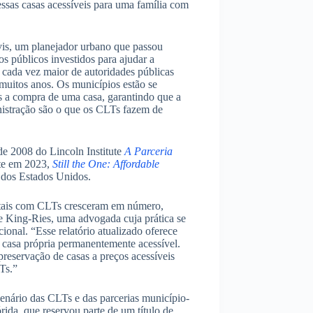
ssas casas acessíveis para uma família com
vis, um planejador urbano que passou
s públicos investidos para ajudar a
 cada vez maior de autoridades públicas
 muitos anos. Os municípios estão se
s a compra de uma casa, garantindo que a
inistração são o que os CLTs fazem de
 de 2008 do Lincoln Institute
A Parceria
ute em 2023,
Still the One: Affordable
T dos Estados Unidos.
tritais com CLTs cresceram em número,
se King-Ries, uma advogada cuja prática se
ional. “Esse relatório atualizado oferece
a casa própria permanentemente acessível.
reservação de casas a preços acessíveis
Ts.”
 cenário das CLTs e das parcerias município-
ida, que reservou parte de um título de