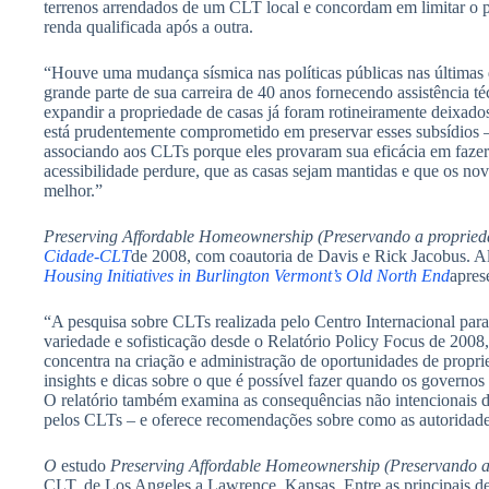
terrenos arrendados de um CLT local e concordam em limitar o pr
renda qualificada após a outra.
“Houve uma mudança sísmica nas políticas públicas nas últimas 
grande parte de sua carreira de 40 anos fornecendo assistência 
expandir a propriedade de casas já foram rotineiramente deixado
está prudentemente comprometido em preservar esses subsídios – 
associando aos CLTs porque eles provaram sua eficácia em faze
acessibilidade perdure, que as casas sejam mantidas e que os no
melhor.”
Preserving Affordable Homeownership (Preservando a proprieda
Cidade-CLT
de 2008, com coautoria de Davis e Rick Jacobus. Al
Housing Initiatives in Burlington Vermont’s Old North End
apres
“A pesquisa sobre CLTs realizada pelo Centro Internacional para
variedade e sofisticação desde o Relatório Policy Focus de 200
concentra na criação e administração de oportunidades de proprie
insights e dicas sobre o que é possível fazer quando os governo
O relatório também examina as consequências não intencionais da
pelos CLTs – e oferece recomendações sobre como as autoridad
O
estudo
Preserving Affordable Homeownership (Preservando a 
CLT, de Los Angeles a Lawrence, Kansas. Entre as principais des