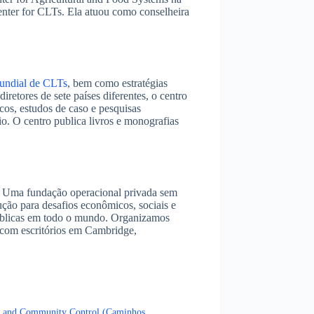
nter for CLTs. Ela atuou como conselheira
undial de CLTs
, bem como estratégias
etores de sete países diferentes, o centro
cos, estudos de caso e pesquisas
io. O centro publica livros e monografias
ra. Uma fundação operacional privada sem
ução para desafios econômicos, sociais e
 públicas em todo o mundo. Organizamos
, com escritórios em Cambridge,
t and Community Control (Caminhos