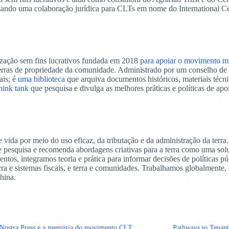
ando uma colaboração jurídica para CLTs em nome do International Ce
zação sem fins lucrativos fundada em 2018
para apoiar o movimento m
ras de propriedade da comunidade. Administrado por um conselho de dir
ais; é
uma biblioteca
que arquiva documentos históricos, materiais técni
hink tank
que pesquisa e divulga as melhores práticas e políticas de apo
 vida por meio do uso eficaz, da tributação e da administração da ter
te pesquisa e recomenda abordagens criativas para a terra como uma sol
entos, integramos teoria e prática para informar decisões de políticas
terra e sistemas fiscais, e terra e comunidades. Trabalhamos globalmente
hina.
 Nostra Press e a memória do movimento CLT
Pathways to Tenan