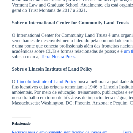
Vermont Law and Graduate School. Atualmente, ela está organiz
geral do Trust Montana de 2017 a 2021.
Sobre o International Center for Community Land Trusts
O International Center for Community Land Trusts é uma organi
semelhantes de desenvolvimento liderado pela comunidade em ter
é uma ponte que conecta profissionais além das fronteiras nacion
acadêmicas sobre CLTs e formas relacionadas de posse; e é
um t
sob sua marca,
Terra Nostra Press
.
Sobre o Lincoln Institute of Land Policy
O
Lincoln Institute of Land Policy
busca melhorar a qualidade de
fins lucrativos cujas origens remontam a 1946, o Lincoln Institu
ambientais. Por meio de educação, treinamento, publicações e ev
nosso trabalho em torno de três áreas de impacto: terra e água, 
Massachusetts; Washington, DC; Phoenix, Arizona; e Pequim, C
Relacionado
Recursos para o envolvimento significativo de jovens em
Terra