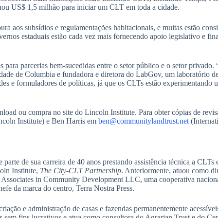
tinou US$ 1,5 milhão para iniciar um CLT em toda a cidade.
ra aos subsídios e regulamentações habitacionais, e muitas estão consi
overnos estaduais estão cada vez mais fornecendo apoio legislativo e fi
 para parcerias bem-sucedidas entre o setor público e o setor privado. 
rsidade de Columbia e fundadora e diretora do LabGov, um laboratório d
ades e formuladores de políticas, já que os CLTs estão experimentando
load ou compra no site do Lincoln Institute. Para obter cópias de revisã
ncoln Institute) e Ben Harris em
ben@communitylandtrust.net
(Internat
parte de sua carreira de 40 anos prestando assistência técnica a CLTs
ln Institute,
The City-CLT Partnership
. Anteriormente, atuou como di
on Associates in Community Development LLC, uma cooperativa naciona
chefe da marca do centro, Terra Nostra Press.
criação e administração de casas e fazendas permanentemente acessívei
es sem fins lucrativos e atua como consultora do Agrarian Trust e do Ce