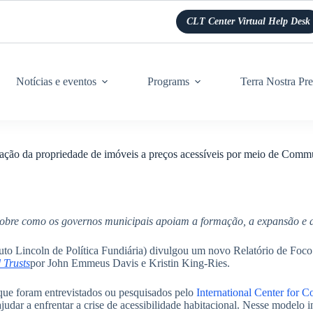
CLT Center Virtual Help Desk
Notícias e eventos
Programs
Terra Nostra Pre
ervação da propriedade de imóveis a preços acessíveis por meio de Comm
s sobre como os governos municipais apoiam a formação, a expansão e
ituto Lincoln de Política Fundiária) divulgou um novo Relatório de Foco
 Trusts
por John Emmeus Davis e Kristin King-Ries.
que foram entrevistados ou pesquisados pelo
International Center for 
judar a enfrentar a crise de acessibilidade habitacional. Nesse modelo