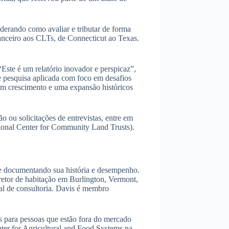
derando como avaliar e tributar de forma
nanceiro aos CLTs, de Connecticut ao Texas.
“Este é um relatório inovador e perspicaz”,
e pesquisa aplicada com foco em desafios
 um crescimento e uma expansão históricos
o ou solicitações de entrevistas, entre em
ional Center for Community Land Trusts).
 e documentando sua história e desempenho.
retor de habitação em Burlington, Vermont,
l de consultoria. Davis é membro
s para pessoas que estão fora do mercado
nter for Agricultural and Food Systems na