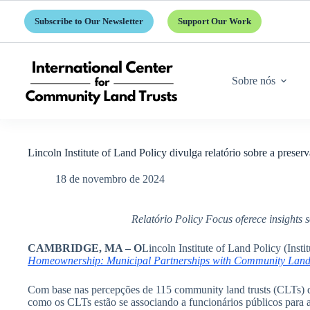
Pular
para
Subscribe to Our Newsletter
Support Our Work
o
conteúdo
Sobre nós
Lincoln Institute of Land Policy divulga relatório sobre a pres
18 de novembro de 2024
Relatório Policy Focus oferece insight
CAMBRIDGE, MA – O
Lincoln Institute of Land Policy (Inst
Homeownership: Municipal Partnerships with Community Land
Com base nas percepções de 115 community land trusts (CLTs) 
como os CLTs estão se associando a funcionários públicos para a