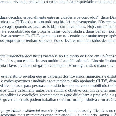
eço de revenda, reduzindo o custo inicial da propriedade e mantendo e
duas décadas, especialmente entre as cidades e os condados”, disse Da
técnica aos CLTs e documentando sua história e desempenho. “Os recurso
s escapar quando as casas assistidas eram revendidas. Hoje, um número
e a acessibilidade das próprias casas, conquistada a duras penas – por
r isso acontecer. Os CLTs permanecem no cenário por muito tempo apó
vos proprietários tenham sucesso. Esses deveres multifacetados de adm
de residencial acessível
) baseia-se no Relatório de Foco em Políticas
ém disso, um estudo de caso multimídia publicado pelo Lincoln Instit
enta Davis e vários colegas do Champlain Housing Trust, o maior CL
 este relatório revelou que as parcerias dos governos municipais e dis
8, e vários governos estaduais agora também estão apoiando CLTs”, dis
dade de casas para pessoas que estão fora do mercado imobiliário tradic
s e os CLTs trabalham juntos para atingir o objetivo comum de criar um
s políticas e condições governamentais que dificultam a produção e a p
es governamentais podem trabalhar de forma mais produtiva com os CL
propriedade residencial acessível)
revela tendências significativas no
cobertas: mais municípios estão iniciando CLTs, incluindo Tampa, Flór