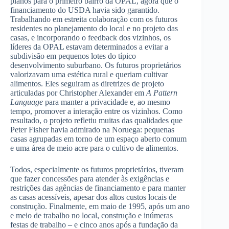
planos para o primeiro bairro da OPAL, agora que o
financiamento do USDA havia sido garantido.
Trabalhando em estreita colaboração com os futuros
residentes no planejamento do local e no projeto das
casas, e incorporando o feedback dos vizinhos, os
líderes da OPAL estavam determinados a evitar a
subdivisão em pequenos lotes do típico
desenvolvimento suburbano. Os futuros proprietários
valorizavam uma estética rural e queriam cultivar
alimentos. Eles seguiram as diretrizes de projeto
articuladas por Christopher Alexander em
A Pattern
Language
para manter a privacidade e, ao mesmo
tempo, promover a interação entre os vizinhos. Como
resultado, o projeto refletiu muitas das qualidades que
Peter Fisher havia admirado na Noruega: pequenas
casas agrupadas em torno de um espaço aberto comum
e uma área de meio acre para o cultivo de alimentos.
Todos, especialmente os futuros proprietários, tiveram
que fazer concessões para atender às exigências e
restrições das agências de financiamento e para manter
as casas acessíveis, apesar dos altos custos locais de
construção. Finalmente, em maio de 1995, após um ano
e meio de trabalho no local, construção e inúmeras
festas de trabalho – e cinco anos após a fundação da