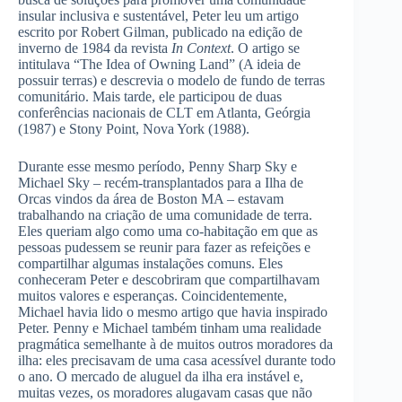
insular inclusiva e sustentável, Peter leu um artigo
escrito por Robert Gilman, publicado na edição de
inverno de 1984 da revista
In Context
. O artigo se
intitulava “The Idea of Owning Land” (A ideia de
possuir terras) e descrevia o modelo de fundo de terras
comunitário. Mais tarde, ele participou de duas
conferências nacionais de CLT em Atlanta, Geórgia
(1987) e Stony Point, Nova York (1988).
Durante esse mesmo período, Penny Sharp Sky e
Michael Sky – recém-transplantados para a Ilha de
Orcas vindos da área de Boston MA – estavam
trabalhando na criação de uma comunidade de terra.
Eles queriam algo como uma co-habitação em que as
pessoas pudessem se reunir para fazer as refeições e
compartilhar algumas instalações comuns. Eles
conheceram Peter e descobriram que compartilhavam
muitos valores e esperanças. Coincidentemente,
Michael havia lido o mesmo artigo que havia inspirado
Peter. Penny e Michael também tinham uma realidade
pragmática semelhante à de muitos outros moradores da
ilha: eles precisavam de uma casa acessível durante todo
o ano. O mercado de aluguel da ilha era instável e,
muitas vezes, os moradores alugavam casas que não