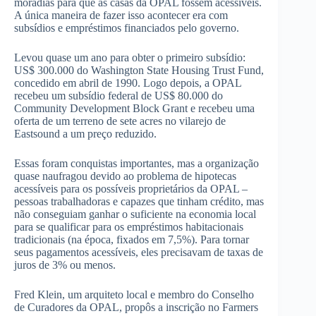
moradias para que as casas da OPAL fossem acessíveis.
A única maneira de fazer isso acontecer era com
subsídios e empréstimos financiados pelo governo.
Levou quase um ano para obter o primeiro subsídio:
US$ 300.000 do Washington State Housing Trust Fund,
concedido em abril de 1990. Logo depois, a OPAL
recebeu um subsídio federal de US$ 80.000 do
Community Development Block Grant e recebeu uma
oferta de um terreno de sete acres no vilarejo de
Eastsound a um preço reduzido.
Essas foram conquistas importantes, mas a organização
quase naufragou devido ao problema de hipotecas
acessíveis para os possíveis proprietários da OPAL –
pessoas trabalhadoras e capazes que tinham crédito, mas
não conseguiam ganhar o suficiente na economia local
para se qualificar para os empréstimos habitacionais
tradicionais (na época, fixados em 7,5%). Para tornar
seus pagamentos acessíveis, eles precisavam de taxas de
juros de 3% ou menos.
Fred Klein, um arquiteto local e membro do Conselho
de Curadores da OPAL, propôs a inscrição no Farmers