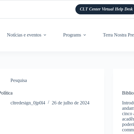
CLT Center Virtual Help Desk
Notícias e eventos
Programs
Terra Nostra Pre
Pesquisa
Política
Biblio
cltredesign_0jp0l4
26 de julho de 2024
Introd
andame
cinco 
acadêm
poderi
commu