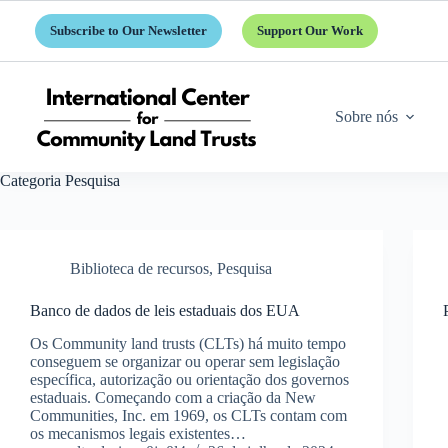
Pular
para
Subscribe to Our Newsletter
Support Our Work
o
conteúdo
Sobre nós
Categoria
Pesquisa
Biblioteca de recursos
,
Pesquisa
Banco de dados de leis estaduais dos EUA
Os Community land trusts (CLTs) há muito tempo
conseguem se organizar ou operar sem legislação
específica, autorização ou orientação dos governos
estaduais. Começando com a criação da New
Communities, Inc. em 1969, os CLTs contam com
os mecanismos legais existentes…