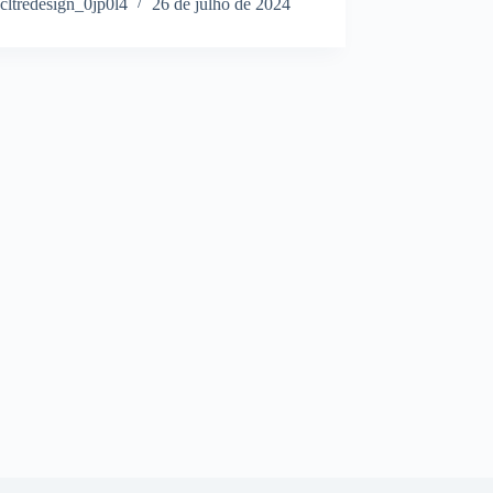
cltredesign_0jp0l4
26 de julho de 2024