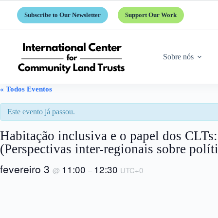
Pular
para
Subscribe to Our Newsletter
Support Our Work
o
conteúdo
Sobre nós
« Todos Eventos
Este evento já passou.
Habitação inclusiva e o papel dos CLTs
(Perspectivas inter-regionais sobre polít
fevereiro 3
11:00
12:30
@
–
UTC+0