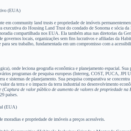
utivo (EUA)
 community land trusts e propriedade de imóveis permanentemente 
ora executiva do Housing Land Trust do condado de Sonoma e sócia da
oradia compartilhada nos EUA. Ela também atua nas diretorias da Gene
 governos locais, organizações sem fins lucrativos e afiliadas da Habi
 para seu trabalho, fundamentada em um compromisso com a acessibilida
 onde leciona geografia econômica e planejamento espacial. Sua pes
e vários programas de pesquisa europeus (Interreg, COST, PUCA, JPI U
erra e sistemas de planejamento. Sua pesquisa comparativa se concentra
o valor da terra e o impacto da terra industrial no desenvolvimento eco
pe (Captura de valor público de aumento de valores de propriedade na
29 países.
pal (EUA)
moradias e propriedade de imóveis a preços acessíveis.