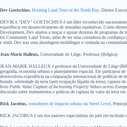
Dev Goetschius,
Housing Land Trust of the North Bay
, Diretor Exec
DEVIKA “DEV” GOETSCHIUS é um líder reconhecido nacionalmente em
experiência em desenvolvimento de moradias equitativas. Como diret
Development, Dev ajudou a lançar e apoiar dezenas de programas de m
for Community Land Trusts, além de ser uma consultora de confiança de
e sindi, Dev traz uma abordagem multilíngue e centrada na comunidade
Jean-Marie Halleux,
Universidade de Liège, Professor (Bélgica)
JEAN-MARIE HALLEUX é professor da Universidade de Liège (Bélgica),
geografia, economia urbana e planejamento espacial. Ele participou d
desenvolveu experiência na comparação internacional de políticas de t
branda, sobriedade da terra (sem ocupação líquida da terra), captura d
livro
Public Value Capture of Increasing Property Values across Euro
discussão sobre instrumentos e práticas de captura de valor da terra em 
Rick Jacobus,
consultores de impacto urbano da Street Level
, Prinici
RICK JACOBUS é um dos maiores especialistas do país em inclusão de 