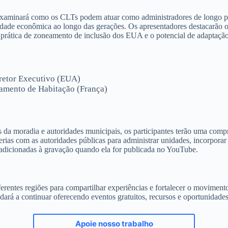
examinará como os CLTs podem atuar como administradores de longo pr
bilidade econômica ao longo das gerações. Os apresentadores destacarão 
prática de zoneamento de inclusão dos EUA e o potencial de adaptação e
iretor Executivo (EUA)
tamento de Habitação (França)
s da moradia e autoridades municipais, os participantes terão uma comp
rias com as autoridades públicas para administrar unidades, incorporar
 adicionadas à gravação quando ela for publicada no YouTube.
rentes regiões para compartilhar experiências e fortalecer o movimento
udará a continuar oferecendo eventos gratuitos, recursos e oportunidade
Apoie nosso trabalho