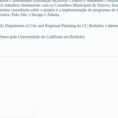
uitable Communities (Habitação Inclusiva: Criando e Mantendo Comuni
 Rick trabalhou diretamente com os Conselhos Municipais de Denver, Seat
prestou consultoria sobre o projeto e a implementação de programas de
onica, Palo Alto, Chicago e Atlanta.
r do Department of City and Regional Planning da UC Berkeley e diretor
rbano pela Universidade da Califórnia em Berkeley.