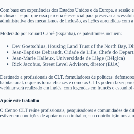
Com base em experiências dos Estados Unidos e da Europa, a sessão 
inclusão – e por que essa parceria é essencial para preservar a acessi
administrativa dos mecanismos de inclusão, as lições aprendidas com a 
Moderado por Eduard Cabré (Espanha), os palestrantes incluem:
Dev Goetschius, Housing Land Trust of the North Bay, D
Jean-Baptiste Debrandt, Cidade de Lille, Chefe do Depar
Jean-Marie Halleux, Universidade de Liège (Bélgica)
Rick Jacobus, Street Level Advisors, diretor (EUA)
Destinado a profissionais de CLT, formuladores de políticas, defensore
habitacional, o que as torna eficazes e como os CLTs podem fazer parce
webinar será realizado em inglês, com legendas em francês e espanhol
Apoie este trabalho
O Centro CLT reúne profissionais, pesquisadores e comunidades de dife
estiver em condições de apoiar nosso trabalho, sua contribuição nos aj