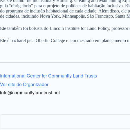
Rick é o autor de Inclusionary Housing: Creating and Maintaining Eq
guia “obrigatório” para o projeto de políticas de habitação inclusiva.
do programa de inclusão habitacional de cada cidade. Além disso, ele 
de cidades, incluindo Nova York, Minneapolis, São Francisco, Santa M
Ele também foi bolsista do Lincoln Institute for Land Policy, professo
Ele é bacharel pela Oberlin College e tem mestrado em planejamento u
International Center for Community Land Trusts
Ver site do Organizador
info@communitylandtrust.net