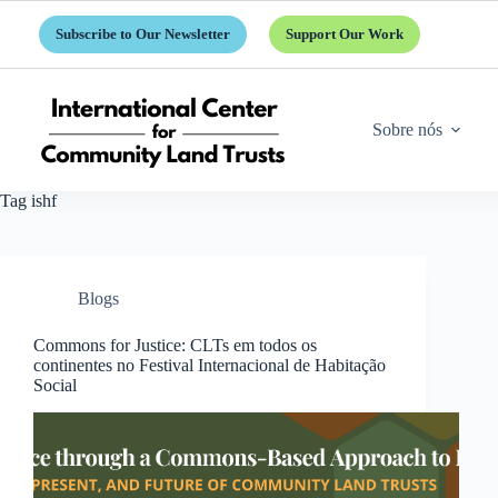
Pular
para
Subscribe to Our Newsletter
Support Our Work
o
conteúdo
Sobre nós
Tag
ishf
Blogs
Commons for Justice: CLTs em todos os
continentes no Festival Internacional de Habitação
Social