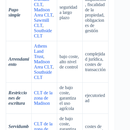
CLT
,
, fiscalidad
seguridad
Pago
Madison
de la
a largo
simple
Area CLT
,
propiedad,
plazo
Sawmill
obligacion
CLT
,
es de
Southside
gestión
CLT
Athens
Land
complejida
Trust
,
bajo coste,
Arrendami
d jurídica,
Madison
alto nivel
ento
costes de
Area CLT
,
de control
transacción
Southside
CLT
de bajo
Restriccio
CLT de la
coste,
ejecutoried
nes de
zona de
garantiza
ad
escritura
Madison
el uso
agrícola
de bajo
CLT de la
coste,
Servidumb
costes de
zona de
garantiza