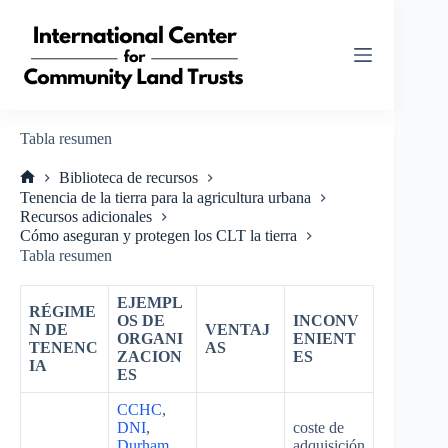
Saltar
al
contenido
Tabla resumen
Biblioteca de recursos
Inicio
Tenencia de la tierra para la agricultura urbana
Recursos adicionales
Cómo aseguran y protegen los CLT la tierra
Tabla resumen
EJEMPL
RÉGIME
OS DE
INCONV
N DE
VENTAJ
ORGANI
ENIENT
TENENC
AS
ZACION
ES
IA
ES
CCHC
,
DNI
,
coste de
Durham
adquisición