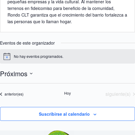
pequeñas empresas y la vida cultural. Al mantener los
terrenos en fideicomiso para beneficio de la comunidad,
Rondo CLT garantiza que el crecimiento del barrio fortalezca a
las personas que lo llaman hogar.
Eventos de este organizador
No hay eventos programados.
A
v
i
Próximos
s
o
S
e
l
Eventos
Hoy
siguiente(s)
Eventos
anterior(es)
e
c
c
i
Suscribirse al calendario
o
n
a
l