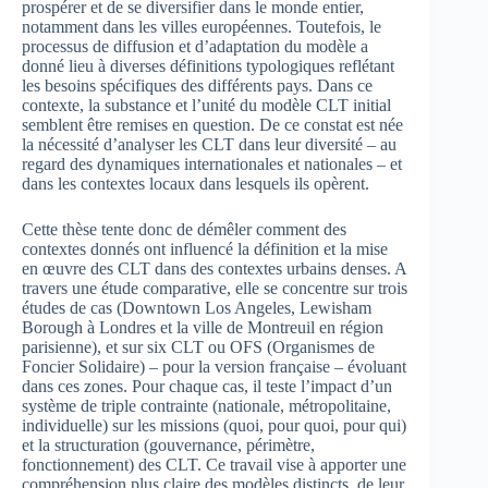
prospérer et de se diversifier dans le monde entier,
notamment dans les villes européennes. Toutefois, le
processus de diffusion et d’adaptation du modèle a
donné lieu à diverses définitions typologiques reflétant
les besoins spécifiques des différents pays. Dans ce
contexte, la substance et l’unité du modèle CLT initial
semblent être remises en question. De ce constat est née
la nécessité d’analyser les CLT dans leur diversité – au
regard des dynamiques internationales et nationales – et
dans les contextes locaux dans lesquels ils opèrent.
Cette thèse tente donc de démêler comment des
contextes donnés ont influencé la définition et la mise
en œuvre des CLT dans des contextes urbains denses. A
travers une étude comparative, elle se concentre sur trois
études de cas (Downtown Los Angeles, Lewisham
Borough à Londres et la ville de Montreuil en région
parisienne), et sur six CLT ou OFS (Organismes de
Foncier Solidaire) – pour la version française – évoluant
dans ces zones. Pour chaque cas, il teste l’impact d’un
système de triple contrainte (nationale, métropolitaine,
individuelle) sur les missions (quoi, pour quoi, pour qui)
et la structuration (gouvernance, périmètre,
fonctionnement) des CLT. Ce travail vise à apporter une
compréhension plus claire des modèles distincts, de leur