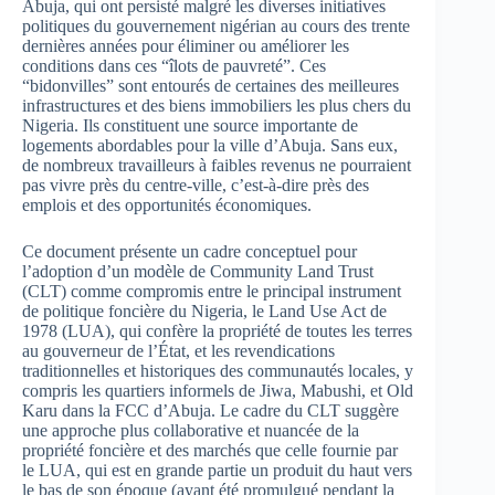
Abuja, qui ont persisté malgré les diverses initiatives
politiques du gouvernement nigérian au cours des trente
dernières années pour éliminer ou améliorer les
conditions dans ces “îlots de pauvreté”. Ces
“bidonvilles” sont entourés de certaines des meilleures
infrastructures et des biens immobiliers les plus chers du
Nigeria. Ils constituent une source importante de
logements abordables pour la ville d’Abuja. Sans eux,
de nombreux travailleurs à faibles revenus ne pourraient
pas vivre près du centre-ville, c’est-à-dire près des
emplois et des opportunités économiques.
Ce document présente un cadre conceptuel pour
l’adoption d’un modèle de Community Land Trust
(CLT) comme compromis entre le principal instrument
de politique foncière du Nigeria, le Land Use Act de
1978 (LUA), qui confère la propriété de toutes les terres
au gouverneur de l’État, et les revendications
traditionnelles et historiques des communautés locales, y
compris les quartiers informels de Jiwa, Mabushi, et Old
Karu dans la FCC d’Abuja. Le cadre du CLT suggère
une approche plus collaborative et nuancée de la
propriété foncière et des marchés que celle fournie par
le LUA, qui est en grande partie un produit du haut vers
le bas de son époque (ayant été promulgué pendant la