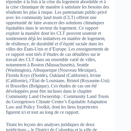
répondre à la fois à la crise du logement abordable et à
la crise climatique de manière à satisfaire les besoins des
résidents les plus à risque. Les partenariats public-privé
avec les community land trusts (CLT) offrent une
opportunité de faire avancer des solutions climatiques
équitables dans le secteur du logement. Ce rapport
explore la manière dont les CLT peuvent soutenir et
soutiennent déjà les initiatives en matière de logement,
de résilience, de durabilité et d’équité raciale dans les
villes des États-Unis et d’Europe. Les enseignements de
ce rapport sont tirés d’études de cas détaillées sur le
travail des CLT dans un ensemble varié de villes,
notamment à Boston (Massachusetts), Seattle
(Washington), Albuquerque (Nouveau Mexique),
Florida Keys (Floride), Oakland (Californie), Irvine
(Californie), l’État de Louisiane, Bristol (Royaume-Uni)
et Bruxelles (Belgique). Ces études de cas ont été
développées pour être incluses dans le chapitre
Community Land Ownership : Community Land Trusts
du Georgetown Climate Center’s Equitable Adaptation
Law and Policy Toolkit, dont les liens hypertextes
figurent ici et tout au long de ce rapport.
Tirant les leçons des analyses juridiques de deux
juridictions – le District de Columbia et la ville de