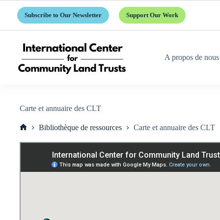
Passer
au
Subscribe to Our Newsletter
Support Our Work
contenu
A propos de nous
Carte et annuaire des CLT
Bibliothèque de ressources
Carte et annuaire des CLT
Accueil