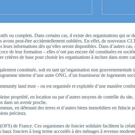
ustifs ou complets. Dans certains cas, il existe des organisations qui 
ous avons peut-être accidentellement oubliées. En effet, de nouveaux C
leurs informations dès qu’elles seront disponibles. Dans d’autres cas, c
oce de leur formation – elles n’ont pas encore été constituées en sociét
re critères de base pour choisir les organisations à inclure dans notre car
également constituée, soit en tant qu’organisation non gouvernementale i
programme interne d’une autre ONG, d’un fournisseur de logements soci
mmunity land trust – ou est organisée et exploitée d’une manière confor
eine propriété, en location ou par d’autres moyens de contrôle du site, o
ion dans un avenir proche.
commun, en détenant des terres et d’autres biens immobiliers en fiduci
biens précieux.
(OFS) de France. Ces organismes de foncier solidaire facilitent la créa
des baux fonciers à long terme accordés à des ménages à revenus modeste