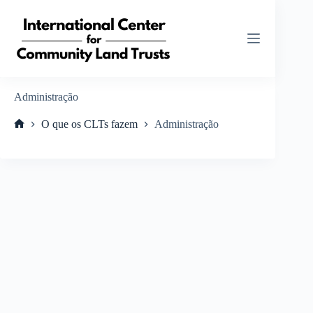
Pular
para
o
conteúdo
Administração
O que os CLTs fazem
Administração
Home