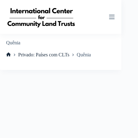
Pular
para
o
conteúdo
Quênia
Privado: Países com CLTs
Quênia
Home