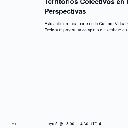
Territorios Colectivos en 
b
q
n
r
a
u
Perspectivas
a
l
e
c
a
d
l
f
a
Este acto formaba parte de la Cumbre Virtual 
a
e
y
v
Explora el programa completo e inscríbete en
c
v
e
h
i
.
a
s
B
.
t
u
a
s
s
c
d
a
e
E
E
v
e
v
n
e
t
n
o
t
s
o
p
s
a
r
a
l
mayo 5 @ 13:00
-
14:30
UTC-4
MAR
a