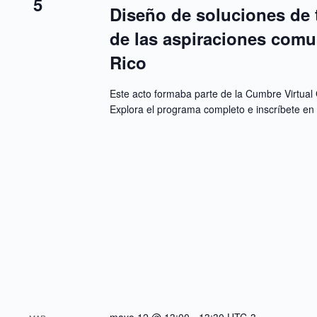
5
p
Diseño de soluciones de te
a
l
de las aspiraciones comun
a
b
Rico
r
a
c
Este acto formaba parte de la Cumbre Virtual 
l
Explora el programa completo e inscríbete e
a
v
e
.