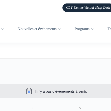
CLT Center Virtual Help Desk
Nouvelles et événements
Programs
Te
Il n’y a pas d’évènements à venir.
N
o
t
DI
J
JEUDI
V
VENDREDI
i