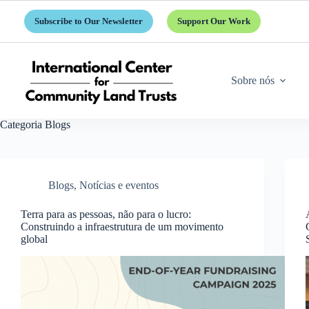
Pular
para
Subscribe to Our Newsletter
Support Our Work
o
conteúdo
Sobre nós
Categoria
Blogs
Blogs
,
Notícias e eventos
Terra para as pessoas, não para o lucro:
Construindo a infraestrutura de um movimento
global