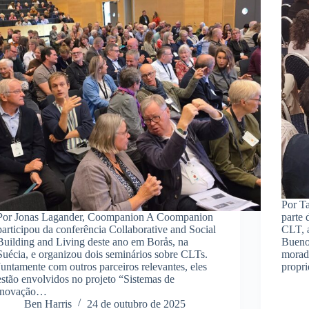
Por T
Por Jonas Lagander, Coompanion A Coompanion
parte 
participou da conferência Collaborative and Social
CLT, a
Building and Living deste ano em Borås, na
Buenos
Suécia, e organizou dois seminários sobre CLTs.
moradi
Juntamente com outros parceiros relevantes, eles
propr
estão envolvidos no projeto “Sistemas de
inovação…
Ben Harris
24 de outubro de 2025