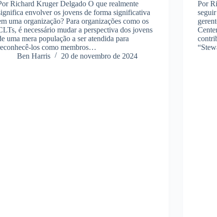
Por Richard Kruger Delgado O que realmente
Por R
significa envolver os jovens de forma significativa
seguir
em uma organização? Para organizações como os
gerent
CLTs, é necessário mudar a perspectiva dos jovens
Cente
de uma mera população a ser atendida para
contr
reconhecê-los como membros…
“Stew
Ben Harris
20 de novembro de 2024