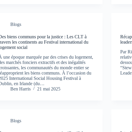
Blogs
Des biens communs pour la justice : Les CLT à
Récapi
travers les continents au Festival international du
leader
logement social
Par R
À une époque marquée par des crises du logement,
relati
des marchés fonciers extractifs et des inégalités
dessou
croissantes, les communautés du monde entier se
“Stew
réapproprient les biens communs. À l’occasion du
Leader
2025 International Social Housing Festival à
Dublin, en Irlande (du…
Ben Harris
21 mai 2025
Blogs