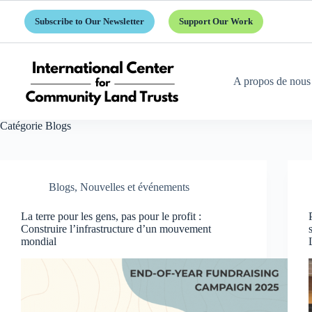
Passer
au
Subscribe to Our Newsletter
Support Our Work
contenu
A propos de nous
Catégorie
Blogs
Blogs
,
Nouvelles et événements
La terre pour les gens, pas pour le profit :
Construire l’infrastructure d’un mouvement
mondial