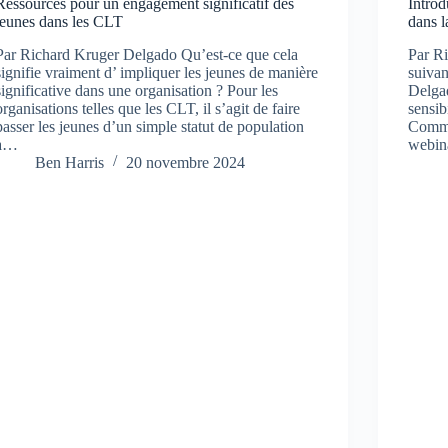
Ressources pour un engagement significatif des
Introd
jeunes dans les CLT
dans 
Par Richard Kruger Delgado Qu’est-ce que cela
Par R
signifie vraiment d’ impliquer les jeunes de manière
suivan
significative dans une organisation ? Pour les
Delgad
organisations telles que les CLT, il s’agit de faire
sensib
passer les jeunes d’un simple statut de population
Commu
à…
webina
Ben Harris
20 novembre 2024