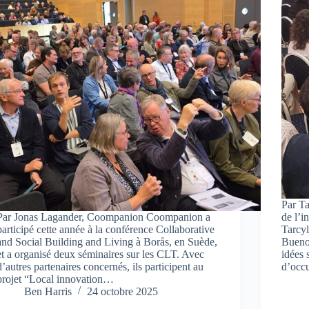
Par Ta
Par Jonas Lagander, Coompanion Coompanion a
de l’i
participé cette année à la conférence Collaborative
Tarcyl
and Social Building and Living à Borås, en Suède,
Buenos
et a organisé deux séminaires sur les CLT. Avec
idées 
d’autres partenaires concernés, ils participent au
d’occ
projet “Local innovation…
Ben Harris
24 octobre 2025