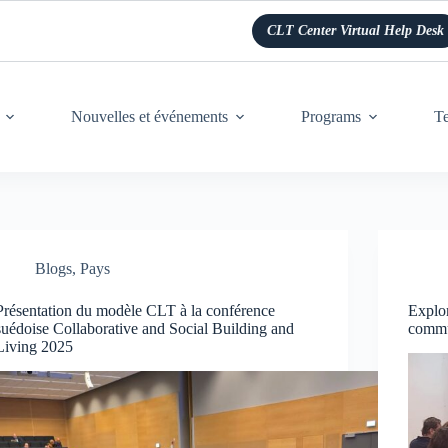
CLT Center Virtual Help Desk
Nouvelles et événements
Programs
Te
Blogs
,
Pays
Présentation du modèle CLT à la conférence
Explor
suédoise Collaborative and Social Building and
commu
Living 2025