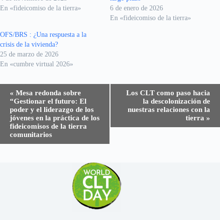
En «fideicomiso de la tierra»
6 de enero de 2026
En «fideicomiso de la tierra»
OFS/BRS : ¿Una respuesta a la
crisis de la vivienda?
25 de marzo de 2026
En «cumbre virtual 2026»
N
«
Mesa redonda sobre
Los CLT como paso hacia
a
“Gestionar el futuro: El
la descolonización de
v
poder y el liderazgo de los
nuestras relaciones con la
e
jóvenes en la práctica de los
tierra
»
g
fideicomisos de la tierra
a
comunitarios
c
i
ó
n
d
e
l
E
v