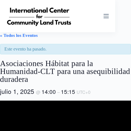
Saltar
al
contenido
« Todos los Eventos
Este evento ha pasado.
Asociaciones Hábitat para la
Humanidad-CLT para una asequibilidad
duradera
julio 1, 2025
14:00
15:15
@
–
UTC+0