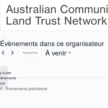
Évènements dans ce organisateur
À venir
Aujourd’hui
S
é
l
e
n’y a pas
c
vènements
t
N
enir.
i
o
Évènements
précédents
o
t
n
i
n
e
c
z
e