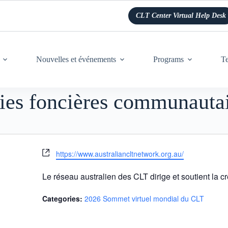
CLT Center Virtual Help Desk
Nouvelles et événements
Programs
Te
cies foncières communauta
S
https://www.australiancltnetwork.org.au/
i
t
Le réseau australien des CLT dirige et soutient la cr
e
w
Categories:
2026 Sommet virtuel mondial du CLT
e
b