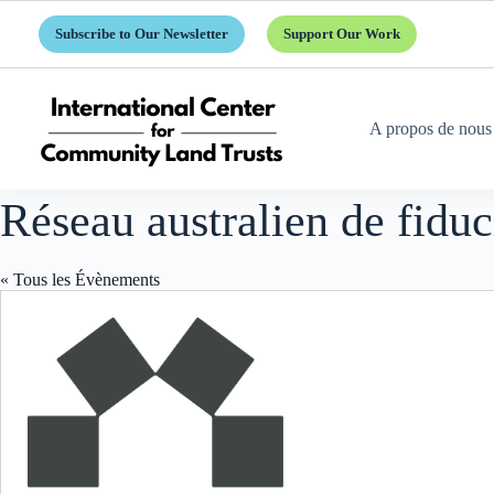
Passer
au
Subscribe to Our Newsletter
Support Our Work
contenu
A propos de nous
Réseau australien de fidu
« Tous les Évènements