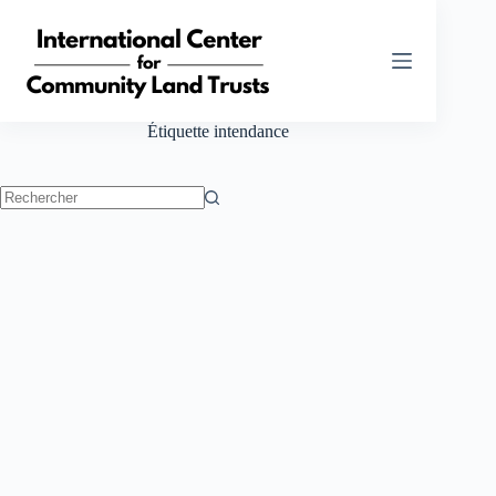
Passer
au
contenu
Étiquette
intendance