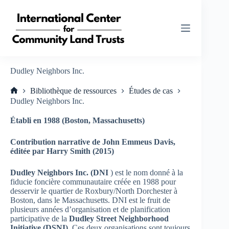
Passer
au
contenu
Dudley Neighbors Inc.
Bibliothèque de ressources
Études de cas
Accueil
Dudley Neighbors Inc.
Établi en 1988 (Boston, Massachusetts)
Contribution narrative de John Emmeus Davis,
éditée par Harry Smith (2015)
Dudley Neighbors Inc. (DNI
) est le nom donné à la
fiducie foncière communautaire créée en 1988 pour
desservir le quartier de Roxbury/North Dorchester à
Boston, dans le Massachusetts. DNI est le fruit de
plusieurs années d’organisation et de planification
participative de la
Dudley Street Neighborhood
Initiative
(DSNI)
. Ces deux organisations sont toujours