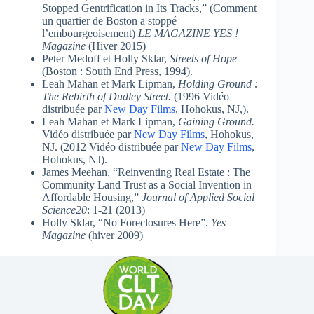
Stopped Gentrification in Its Tracks,” (Comment
un quartier de Boston a stoppé
l’embourgeoisement)
LE MAGAZINE YES !
Magazine
(Hiver 2015)
Peter Medoff et Holly Sklar,
Streets of Hope
(Boston : South End Press, 1994).
Leah Mahan et Mark Lipman,
Holding Ground :
The Rebirth of Dudley Street.
(1996 Vidéo
distribuée par
New Day Films
, Hohokus, NJ,).
Leah Mahan et Mark Lipman,
Gaining Ground.
Vidéo distribuée par
New Day Films
, Hohokus,
NJ. (2012 Vidéo distribuée par
New Day Films
,
Hohokus, NJ).
James Meehan, “Reinventing Real Estate : The
Community Land Trust as a Social Invention in
Affordable Housing,”
Journal of Applied Social
Science20
: 1-21 (2013)
Holly Sklar, “No Foreclosures Here”.
Yes
Magazine
(hiver 2009)