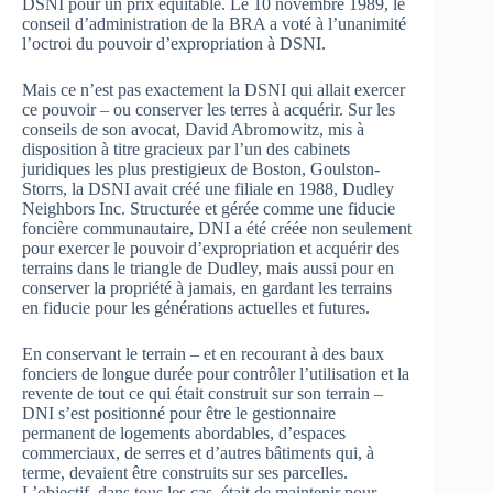
DSNI pour un prix équitable. Le 10 novembre 1989, le
conseil d’administration de la BRA a voté à l’unanimité
l’octroi du pouvoir d’expropriation à DSNI.
Mais ce n’est pas exactement la DSNI qui allait exercer
ce pouvoir – ou conserver les terres à acquérir. Sur les
conseils de son avocat, David Abromowitz, mis à
disposition à titre gracieux par l’un des cabinets
juridiques les plus prestigieux de Boston, Goulston-
Storrs, la DSNI avait créé une filiale en 1988, Dudley
Neighbors Inc. Structurée et gérée comme une fiducie
foncière communautaire, DNI a été créée non seulement
pour exercer le pouvoir d’expropriation et acquérir des
terrains dans le triangle de Dudley, mais aussi pour en
conserver la propriété à jamais, en gardant les terrains
en fiducie pour les générations actuelles et futures.
En conservant le terrain – et en recourant à des baux
fonciers de longue durée pour contrôler l’utilisation et la
revente de tout ce qui était construit sur son terrain –
DNI s’est positionné pour être le gestionnaire
permanent de logements abordables, d’espaces
commerciaux, de serres et d’autres bâtiments qui, à
terme, devaient être construits sur ses parcelles.
L’objectif, dans tous les cas, était de maintenir pour